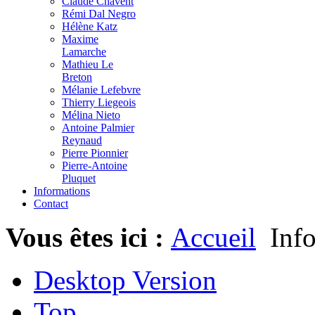
Claude Chavent
Rémi Dal Negro
Hélène Katz
Maxime
Lamarche
Mathieu Le
Breton
Mélanie Lefebvre
Thierry Liegeois
Mélina Nieto
Antoine Palmier
Reynaud
Pierre Pionnier
Pierre-Antoine
Pluquet
Informations
Contact
Vous êtes ici :
Accueil
Info
Desktop Version
Top